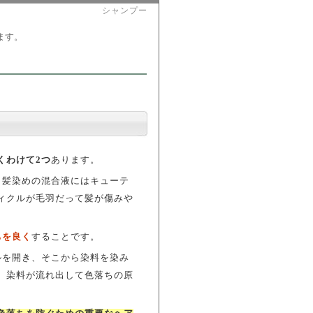
シャンプー
ます。
くわけて2つ
あります。
白髪染めの混合液にはキューテ
ィクルが毛羽だって髪が傷みや
ちを良く
することです。
ルを開き、そこから染料を染み
、染料が流れ出して色落ちの原