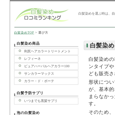
白髪染めを選ぶ時は、自
白髪染めTOP
>
選び方
白髪染め商品
白髪染め
利尻ヘアカラートリートメント
白髪染めの
レフィーネ
ンタイプや
ピュアハーバルヘアカラー100
ども販売さ
サンカラーマックス
カラー・ド・ボーテ
形状につい
が、基本的
白髪予防サプリ
まらなかっ
いつまでも黒髪サプリ
す。
そのため、
泡の白髪染め