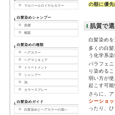
の順に優先
マルベールロイヤルカラー
白髪染めシャンプー
肌質で選
黒耀
螺髪
白髪染めを
白髪染めの種類
多くの白髪
ヘアカラー
う化学系染
ヘアマニキュア
パラフェニ
トリートメント
り染めるこ
シャンプー
弱い方が使
泡
起こす可能
カラースプレー
さらに、ア
シーショッ
白髪染めガイド
ったり、ひ
白髪染めとヘアカラーの違い